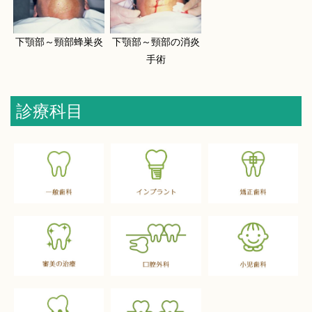
下顎部～頸部蜂巣炎
下顎部～頸部の消炎
手術
診療科目