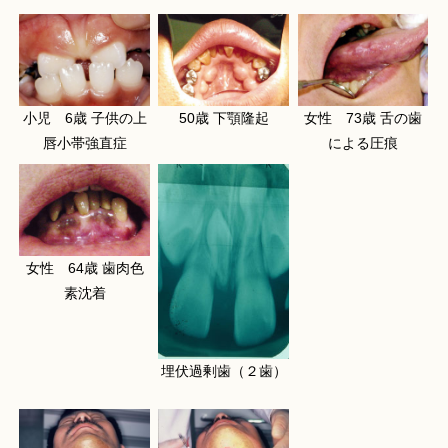
小児 6歳 子供の上
50歳 下顎隆起
女性 73歳 舌の歯
唇小帯強直症
による圧痕
女性 64歳 歯肉色
素沈着
埋伏過剰歯（２歯）